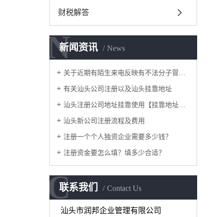
财税解答
N
N
新闻资讯
News
关于近期有陌生来电反映有不法分子冒用我司名义对他人采取高价收购公司，骗取企业主对公账户U 盾一事做出声明。
有关汕头公司注册以及汕头挂靠地址
汕头注册公司地址挂靠使用【挂靠地址】正规合法吗？
汕头新公司注册流程及费用
注册一个个人独资企业需要多少钱？
注册资金要怎么填？填多少合适？
C
C
联系我们
Contact Us
汕头市润邦企业管理有限公司