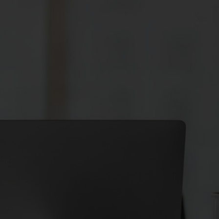
行政处罚事项告知书》，告知您已经查明的违法事
，您有权要求举行听证。我们将应您的要求组织听
您有权申请主持人回避。对应当进行听证的案件，
或者被正当取消听证权利的除外。十四、索取有关
缴义务人代扣、代收税款时，纳税人要求扣缴义务
押商品、货物或者其他财产时，必须开付收据;查
照宪法、税收法律和行政法规的规定，您在纳税
取营业执照之日起30日内，持有关证件，向我们
登记、税务登记内容发生变化后的变更登记、依法
类税务登记管理中，您应该根据我们的规定分别提
务登记证件。税务登记证件不得转借、涂改、损
以及依法开具、使用、取得和保管发票的义务您应
定设置账簿，根据合法、有效凭证记账，进行核
规定的保管期限保管账簿、记账凭证、完税凭证及
得伪造、变造或者擅自损毁。此外，您在购销商
法开具、使用、取得和保管发票。三、财务会计制
会计处理办法和会计核算软件，应当报送我们备
者国务院财政、税务主管部门有关税收的规定抵触
规定计算应纳税款、代扣代缴和代收代缴税款。
理的需要，积极推广使用税控装置。您应当按照规