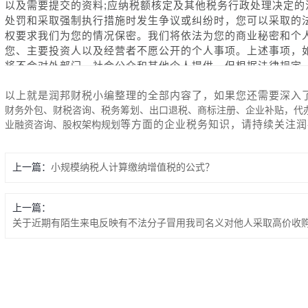
以及需要提交的资料;应纳税额核定及其他税务行政处理决定的
处罚和采取强制执行措施时发生争议或纠纷时，您可以采取的
权要求我们为您的情况保密。我们将依法为您的商业秘密和个
您、主要投资人以及经营者不愿公开的个人事项。上述事项，
将不会对外部门、社会公众和其他个人提供。但根据法律规定
督权您对我们违反税收法律、行政法规的行为，如税务人员索
税款，滥用职权多征税款或者故意刁难等，可以进行检举和控
以上就是润邦财税小编整理的全部内容了，如果您还需要深入
进行检举。四、纳税申报方式选择权您可以直接到办税服务厅
财务外包、财税咨询、税务筹划、出口退税、商标注册、企业补贴，代办
等方面的
企业税务
知识
，请持续关注
润
业融资咨询、股权架构规划
告表，也可以按照规定采取邮寄、数据电文或者其他方式办理
办理上述申报、报送事项的，需经您的主管税务机关批准。您
税申报专用信封，并以邮政部门收据作为申报凭据。邮寄申报
上一篇：
小规模纳税人计算缴纳增值税的公式？
是指我们确定的电话语音、电子数据交换和网络传输等电子方
们规定的期限和要求保存有关资料，并定期书面报送给我们。
者报送代扣代缴、代收代缴税款报告表，应当在规定的期限内
上一篇：
限内办理。经核准延期办理申报、报送事项的，应当在税法规
关于近期有陌生来电反映有不法分子冒用我司名义对他人采取高价收购
定的税额预缴税款，并在核准的延期内办理税款结算。六、申
纳税款的，经省、自治区、直辖市税务局批准，可以延期缴纳
局可以参照省税务机关的批准权限，审批您的延期缴纳税款申
纳税款：一是因不可抗力，导致您发生较大损失，正常生产经
应付职工工资、社会保险费后，不足以缴纳税款的。七、申请
们发现后，将自发现之日起10日内办理退还手续;如您自结算