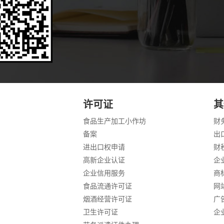
定安装、使用税控装置，不得损毁或者擅自改动税控装置。如
自改动税控装置的，我们将责令您限期改正，并可根据情节轻
义务您必须依照法律、行政法规规定或者我们依照法律、行政
税申报，报送纳税申报表、财务会计报表以及我们根据实际需
您必须依照法律、行政法规规定或者我们依照法律??报送代扣
要求您报送的其他有关资料。您即使在纳税期??享受减税、免
税申报。六、按时缴纳税款的义务您应当按照法律、行政法规
限，缴纳或者解缴税款。未按照规定期限缴纳税款或者未按照
滞纳税款之日起，按日加收滞纳税款万分之五的滞纳金。七、
定负有代扣代缴、代收代缴税款义务，必须依照法律、行政法
许可证
其
代扣、代收税款义务时，纳税人不得拒绝。纳税人拒绝的，您
食品生产加工小作坊
财
您有接受我们依法进行税务检查的义务，应主动配合我们按法
备案
出
生产经营情况和执行财务制度的情况，并按有关规定提供报表
们的检查和监督。九、及时提供信息的义务您除通过税务登记
进出口权申请
财
及时提供其他信息。如您有歇业、经营情况变化、遭受各种灾
高新企业认证
企
法妥善处理。十、报告其他涉税信息的义务为了保障国家税收
企业信用服务
商
义务向我们报告如下涉税信息：1. 您有义务就您与关联企业
食品流通许可证
网
费用标准等资料。您有欠税情形而以财产设定抵押、质押的，应
烟酒经营许可证
广
业合并、分立的报告义务。您有合并、分立情形的，应当向我
应当由合并后的纳税人继续履行未履行的纳税义务;分立时未
卫生许可证
企
应当承担连带责任。3. 报告全部账号的义务。如您从事生产