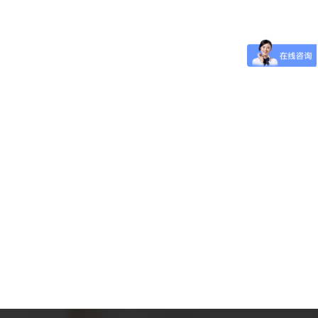
请之日起30日内查实并办理退还手续，涉及从国
八、依法享受税收优惠权您可以依照法律、行政法
行政法规规定的减税、免税审查批准机关审批。减
生变化的，应当自发生变化之日起15日内向我们
如您享受的税收优惠需要备案的，应当按照税收法
、委托税务代理权您有权就以下事项委托税务代理
票外的发票领购手续、纳税申报或扣缴税款报告、
制、办理财务、税务咨询、申请税务行政复议、提
与申辩权您对我们作出的决定，享有陈述权、申辩
您实施行政处罚;即使您的陈述或申辩不充分合
申辩而加重处罚。十一、对未出示税务检查证和税
应当向您出示税务检查证和税务检查通知书;对未
、税收法律救济权您对我们作出的决定，依法享有
税担保人同我们在纳税上发生争议时，必须先依照
保，然后可以依法申请行政复议;对行政复议决定
强制执行措施或者税收保全措施不服的，可以依法
法行为给您和其他税务当事人的合法权益造成侵害
一是您在限期内已缴纳税款，我们未立即解除税收
法采取税收保全措施、强制执行措施或者采取税收
益遭受损失的。十三、依法要求听证的权利对您作