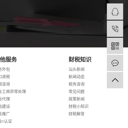
您未按规定安装、使用税控装置，或者损毁或者擅
重处以规定数额内的罚款。五、按时、如实申报的
7
法规的规定确定的申报期限、申报内容如实办理纳
要要求您报送的其他纳税资料。作为扣缴义务人，
代缴、代收代缴税款报告表以及我们根据实际需要
0
税待遇的，在减税、免税期间应当按照规定办理纳
规定或者我们依照法律、行政法规的规定确定的期
规定期限解缴税款的，我们除责令限期缴纳外，从
代扣、代收税款的义务如您按照法律、行政法规规
规的规定履行代扣、代收税款的义务。您依法履行
他服务
财税知识
应当及时报告我们处理。八、接受依法检查的义务
务外包
汕头新闻
定程序进行的税务检查，如实地向我们反映自己的
口退税
新闻动态
和资料，不得隐瞒和弄虚作假，不能阻挠、刁难我
和纳税申报向我们提供与纳税有关的信息外，还应
税咨询
税务咨询
害等特殊情况的，应及时向我们说明，以便我们依
业工商异常处理
常见问题
能够及时、足额征收入库，税收法律还规定了您有
标代理
政策新闻
之间的业务往来，向当地税务机关提供有关的价格、
站建设
财税小知识
当向抵押权人、质权人说明您的欠税情况。2. 企
告推广
财税解答
们报告，并依法缴清税款。合并时未缴清税款的，
缴清税款的，分立后的纳税人对未履行的纳税义务
业v认证
、经营，应当按照国家有关规定，持税务登记证件，