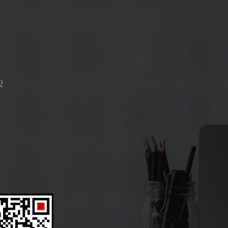
出规定金额以上罚款的行政处罚之前，我们会向您送达《税务
实、证据、行政处罚的法律依据和拟将给予的行政处罚。对此
证。如您认为我们指定的听证主持人与本案有直接利害关系，
我们不组织听证，行政处罚决定不能成立。但您放弃听证权利
税收凭证的权利我们征收税款时，必须给您开具完税凭证。扣
人开具代扣、代收税款凭证时，扣缴义务人应当开具。我们扣
封商品、货物或者其他财产时，必须开付清单。 您的义务依
2
过程中负有以下义务：一、依法进行税务登记的义务您应当自领
申报办理税务登记。税务登记主要包括领取营业执照后的设立
申请停业、复业登记、依法终止纳税义务的注销登记等。在各
交相关资料，及时办理。同时，您应当按照我们的规定使用税
毁、买卖或者伪造。二、依法设置账簿、保管账簿和有关资料
当按照有关法律、行政法规和国务院财政、税务主管部门的规
算;从事生产、经营的，必须按照国务院财政、税务主管部门
其他有关资料;账簿、记账凭证、完税凭证及其他有关资料不
品、提供或者接受经营服务以及从事其他经营活动中，应当依
度和会计核算软件备案的义务您的财务、会计制度或者财务、
案。您的财务、会计制度或者财务、会计处理办法与国务院或
的，应依照国务院或者国务院财政、税务主管部门有关税收的
四、按照规定安装、使用税控装置的义务国家根据税收征收管