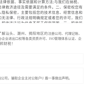
法律依据、事实依据和计算方法;与我们在纳税、
法律救济途径及需要满足的条件。二、保密权您有
人隐私保密，主要包括您的技术信息、经营信息和
如无法律、行政法规明确规定或者您的许可，我们
，税收违法行为信息不属于保密范围。三、税收监
贿受贿、徇私舞弊、玩忽职守，不征或者少征应征
告。同时，您对其他纳税人的税收违法行为也有权
了解汕头、潮州、揭阳地区的
注册公司、代理记账、
办理纳税申报或者报送代扣代缴、代收代缴税款报
企业进出口权等各类资质许可、ISO管理体系认证、企
邦财税
！
上述申报、报送事项。但采取邮寄或数据电文方式
如采取邮寄方式办理纳税申报，应当使用统一的纳
以寄出的邮戳日期为实际申报日期。数据电文方式
式。您如采用电子方式办理纳税申报，应当按照我
五、申请延期申报权您如不能按期办理纳税申报或
向我们提出书面延期申请，经核准，可在核准的期
定的纳税期内按照上期实际缴纳的税额或者我们核
公司，骗取企业主对公账户U 盾一事做出声明。
请延期缴纳税款权如您因有特殊困难，不能按期缴
税款，但是最长不得超过三个月。计划单列市税务
请。您满足以下任何一个条件，均可以申请延期缴
营活动受到较大影响的;二是当期货币资金在扣除
退还多缴税款权对您超过应纳税额缴纳的税款，我
缴纳税款之日起三年内发现的，可以向我们要求退