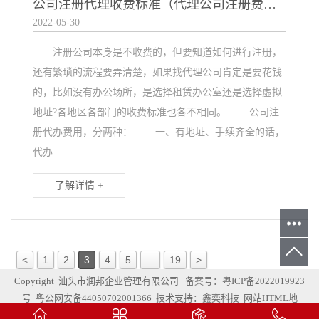
公司注册代理收费标准（代理公司注册费用）
2022-05-30
注册公司本身是不收费的，但要知道如何进行注册，
还有繁琐的流程要弄清楚，如果找代理公司肯定是要花钱
的，比如没有办公场所，是选择租赁办公室还是选择虚拟
地址?各地区各部门的收费标准也各不相同。 公司注
册代办费用，分两种： 一、有地址、手续齐全的话，
代办...
了解详情 +
<
1
2
3
4
5
...
19
>
Copyright 汕头市润邦企业管理有限公司 备案号：
粤ICP备2022019923
号
粤公网安备44050702001366
技术支持：鑫奕科技
网站HTML地
图
网站XML地图